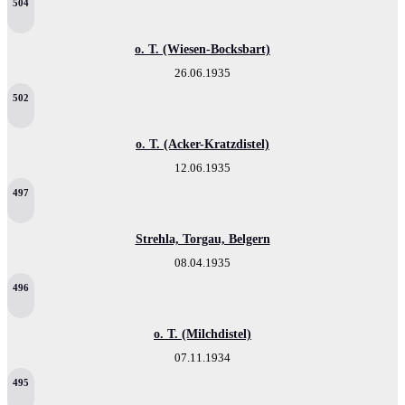
504
o. T. (Wiesen-Bocksbart)
26.06.1935
502
o. T. (Acker-Kratzdistel)
12.06.1935
497
Strehla, Torgau, Belgern
08.04.1935
496
o. T. (Milchdistel)
07.11.1934
495