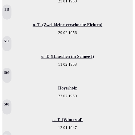
25.01.1960
511
o. T. (Zwei kleine verschneite Fichten)
29.02.1956
510
o. T. (Häuschen im Schnee I)
11.02.1953
509
Hoyerholz
23.02.1950
508
o. T. (Wintertal)
12.01.1947