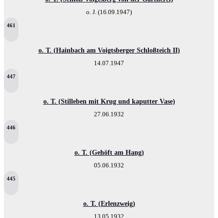
o. J. (16.09.1947)
461
o. T. (Hainbach am Voigtsberger Schloßteich II)
14.07.1947
447
o. T. (Stilleben mit Krug und kaputter Vase)
27.06.1932
446
o. T. (Gehöft am Hang)
05.06.1932
445
o. T. (Erlenzweig)
13.05.1932