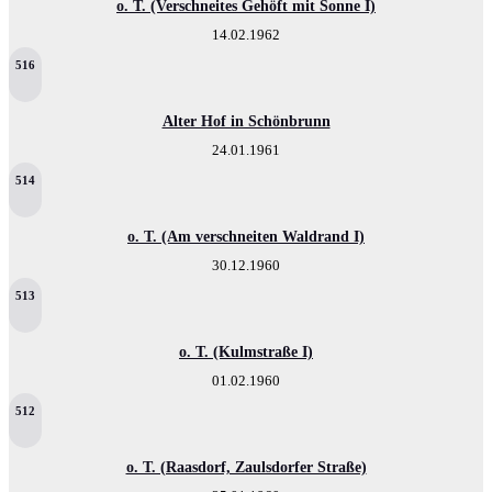
o. T. (Verschneites Gehöft mit Sonne I)
14.02.1962
516
Alter Hof in Schönbrunn
24.01.1961
514
o. T. (Am verschneiten Waldrand I)
30.12.1960
513
o. T. (Kulmstraße I)
01.02.1960
512
o. T. (Raasdorf, Zaulsdorfer Straße)