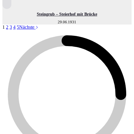
Steingrub – Steierhof mit Brücke
29.06.1931
1
2
3
4
5
Nächste