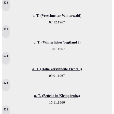
526
o. T. (Verschneiter Winterwald)
07.12.1967
525
o. T. (Winterliches Vogtland I)
13.01.1967
524
o. T. (Hohe verschneite Fichte I)
09.01.1967
523
o. T. (Brücke in Kleingörnitz)
15.11.1966
521