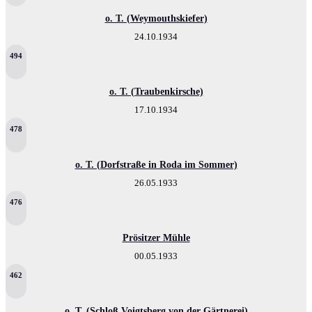
o. T. (Weymouthskiefer)
24.10.1934
494
o. T. (Traubenkirsche)
17.10.1934
478
o. T. (Dorfstraße in Roda im Sommer)
26.05.1933
476
Prösitzer Mühle
00.05.1933
462
o. T. (Schloß Voigtsberg von der Gärtnerei)