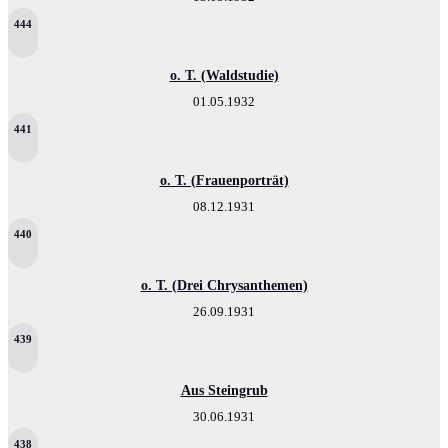
444
o. T. (Waldstudie)
01.05.1932
441
o. T. (Frauenporträt)
08.12.1931
440
o. T. (Drei Chrysanthemen)
26.09.1931
439
Aus Steingrub
30.06.1931
438