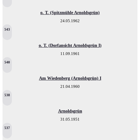
o. T. (Spitzmühle Arnoldsgrün)
24.05.1962
543
o. T. (Dorfansicht Arnoldsgrün I)
11.09.1961
540
Am Wiedenberg (Arnoldsgrün) I
21.04.1960
538
Arnoldsgrün
31.05.1951
537