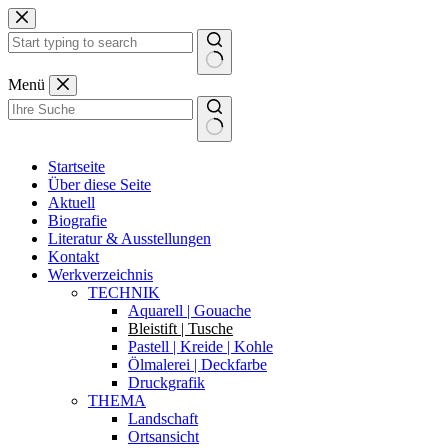
Zum
Inhalt
springen
Keine
Menü
Ergebnisse
Startseite
Über diese Seite
Aktuell
Biografie
Literatur & Ausstellungen
Kontakt
Werkverzeichnis
TECHNIK
Aquarell | Gouache
Bleistift | Tusche
Pastell | Kreide | Kohle
Ölmalerei | Deckfarbe
Druckgrafik
THEMA
Landschaft
Ortsansicht