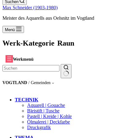
Suchen
Max Schneider (1903-1980)
Meister des Aquarells aus Oelsnitz im Vogtland
Menü
Werk-Kategorie
Raun
Werkmenü
Keine
VOGTLAND
/ Gemeinden
Ergebnisse
TECHNIK
Aquarell | Gouache
Bleistift | Tusche
Pastell | Kreide | Kohle
Ölmalerei | Deckfarbe
Druckgrafik
THEMA