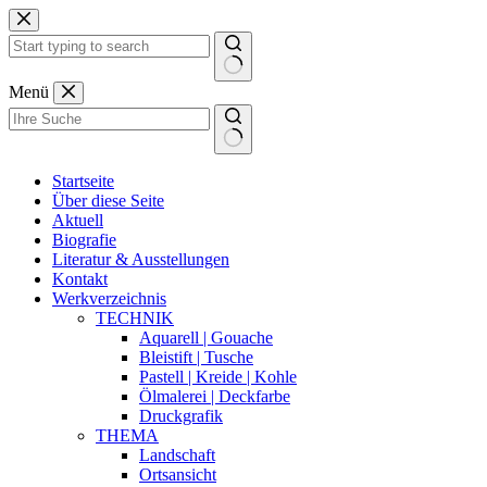
Zum
Inhalt
springen
Keine
Menü
Ergebnisse
Startseite
Über diese Seite
Aktuell
Biografie
Literatur & Ausstellungen
Kontakt
Werkverzeichnis
TECHNIK
Aquarell | Gouache
Bleistift | Tusche
Pastell | Kreide | Kohle
Ölmalerei | Deckfarbe
Druckgrafik
THEMA
Landschaft
Ortsansicht