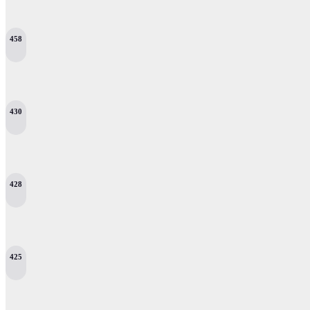
458
430
428
425