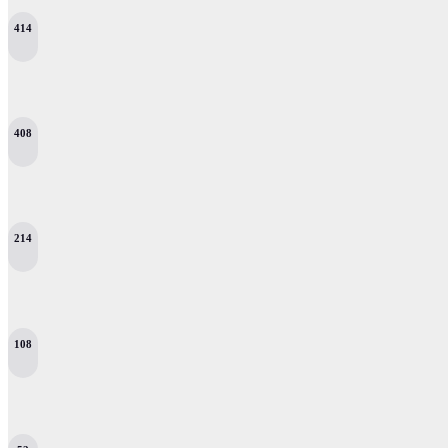
414
408
214
108