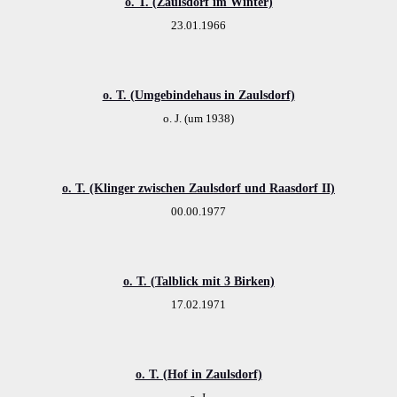
o. T. (Zaulsdorf im Winter)
23.01.1966
o. T. (Umgebindehaus in Zaulsdorf)
o. J. (um 1938)
o. T. (Klinger zwischen Zaulsdorf und Raasdorf II)
00.00.1977
o. T. (Talblick mit 3 Birken)
17.02.1971
o. T. (Hof in Zaulsdorf)