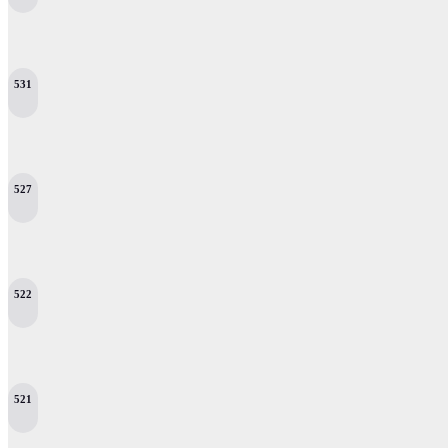
531
527
522
521