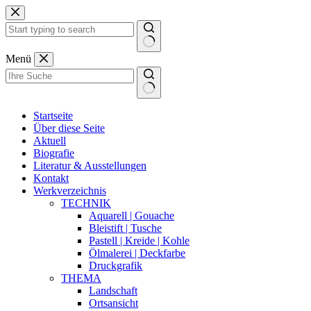
Zum
Inhalt
springen
Keine
Menü
Ergebnisse
Startseite
Über diese Seite
Aktuell
Biografie
Literatur & Ausstellungen
Kontakt
Werkverzeichnis
TECHNIK
Aquarell | Gouache
Bleistift | Tusche
Pastell | Kreide | Kohle
Ölmalerei | Deckfarbe
Druckgrafik
THEMA
Landschaft
Ortsansicht