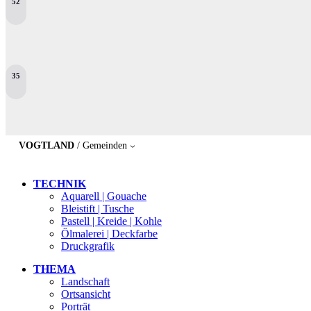
52
35
VOGTLAND
/ Gemeinden
TECHNIK
Aquarell | Gouache
Bleistift | Tusche
Pastell | Kreide | Kohle
Ölmalerei | Deckfarbe
Druckgrafik
THEMA
Landschaft
Ortsansicht
Porträt