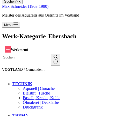
Suchen
Max Schneider (1903-1980)
Meister des Aquarells aus Oelsnitz im Vogtland
Menü
Werk-Kategorie
Ebersbach
Werkmenü
Keine
VOGTLAND
/ Gemeinden
Ergebnisse
TECHNIK
Aquarell | Gouache
Bleistift | Tusche
Pastell | Kreide | Kohle
Ölmalerei | Deckfarbe
Druckgrafik
THEMA