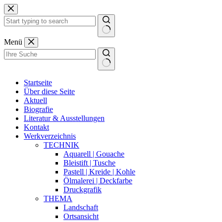
Zum
Inhalt
springen
Keine
Menü
Ergebnisse
Startseite
Über diese Seite
Aktuell
Biografie
Literatur & Ausstellungen
Kontakt
Werkverzeichnis
TECHNIK
Aquarell | Gouache
Bleistift | Tusche
Pastell | Kreide | Kohle
Ölmalerei | Deckfarbe
Druckgrafik
THEMA
Landschaft
Ortsansicht