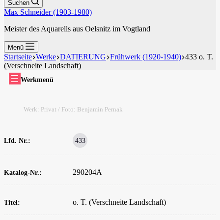
Suchen
Max Schneider (1903-1980)
Meister des Aquarells aus Oelsnitz im Vogtland
Menü
Startseite
Werke
DATIERUNG
Frühwerk (1920-1940)
433 o. T.
(Verschneite Landschaft)
Werkmenü
Werk: Privat / Foto: Benjamin Pernak
Lfd. Nr.:
433
290204A
Katalog-Nr.:
o. T. (Verschneite Landschaft)
Titel: