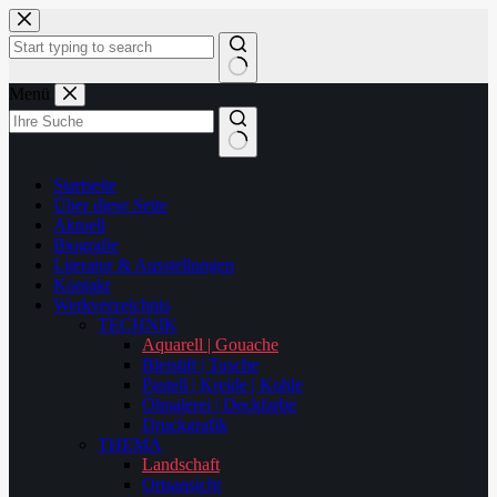
Zum
Inhalt
springen
Keine
Menü
Ergebnisse
Startseite
Über diese Seite
Aktuell
Biografie
Literatur & Ausstellungen
Kontakt
Werkverzeichnis
TECHNIK
Aquarell | Gouache
Bleistift | Tusche
Pastell | Kreide | Kohle
Ölmalerei | Deckfarbe
Druckgrafik
THEMA
Landschaft
Ortsansicht