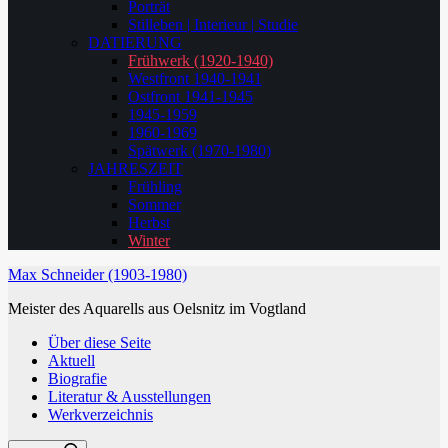
Porträt
Stilleben | Interieur | Studie
DATIERUNG
Frühwerk (1920-1940)
Westfront 1940-1941
Ostfront 1941-1945
1945-1959
1960-1969
Spätwerk (1970-1980)
JAHRESZEIT
Frühling
Sommer
Herbst
Winter
Max Schneider (1903-1980)
Meister des Aquarells aus Oelsnitz im Vogtland
Über diese Seite
Aktuell
Biografie
Literatur & Ausstellungen
Werkverzeichnis